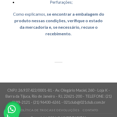
Perfurações;
Como explicamos,
se encontrar a embalagem do
produto nessas condições, verifique o estado
da mercadoria e, se necessário, recuse o
recebimento.
CNPJ: 26.937.422/0001-81 - Av. Olegário Maciel, 260 - Loja K -
Barra da Tijuca, Rio de Janeiro - RJ, 22621-200 - TELEFONE: (21)
3199-2121 - (21) 96430-6261 - 021club@021club.com.br
POLÍTICA DE TROCAS E DEVOLUÇÕES
CONTATO