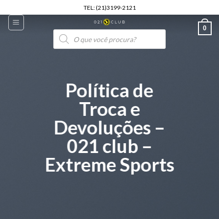
Skip
TEL: (21)3199-2121
to
0
content
Pesquisar
produtos
Política de
Troca e
Devoluções –
021 club –
Extreme Sports