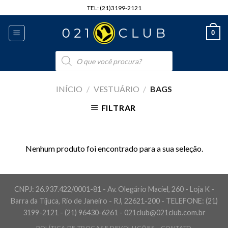
Skip
TEL: (21)3199-2121
to
content
0
Pesquisar
produtos
INÍCIO
/
VESTUÁRIO
/
BAGS
FILTRAR
Nenhum produto foi encontrado para a sua seleção.
CNPJ: 26.937.422/0001-81 - Av. Olegário Maciel, 260 - Loja K -
Barra da Tijuca, Rio de Janeiro - RJ, 22621-200 - TELEFONE: (21)
3199-2121 - (21) 96430-6261 - 021club@021club.com.br
POLÍTICA DE TROCAS E DEVOLUÇÕES
CONTATO