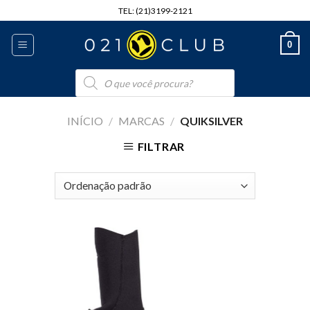
Skip
TEL: (21)3199-2121
to
content
0
Pesquisar
produtos
INÍCIO
/
MARCAS
/
QUIKSILVER
FILTRAR