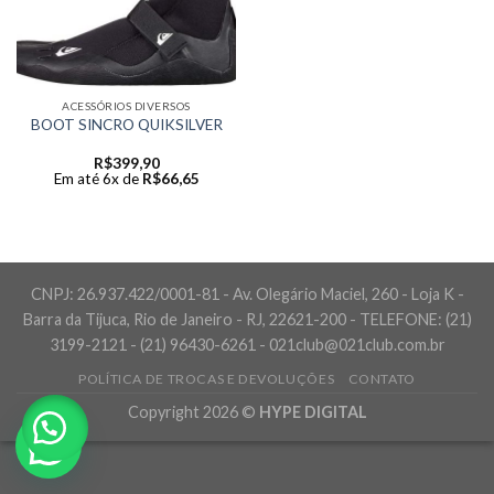
ACESSÓRIOS DIVERSOS
BOOT SINCRO QUIKSILVER
R$
399,90
Em até 6x de
R$
66,65
CNPJ: 26.937.422/0001-81 - Av. Olegário Maciel, 260 - Loja K -
Barra da Tijuca, Rio de Janeiro - RJ, 22621-200 - TELEFONE: (21)
3199-2121 - (21) 96430-6261 - 021club@021club.com.br
POLÍTICA DE TROCAS E DEVOLUÇÕES
CONTATO
Copyright 2026 ©
HYPE DIGITAL