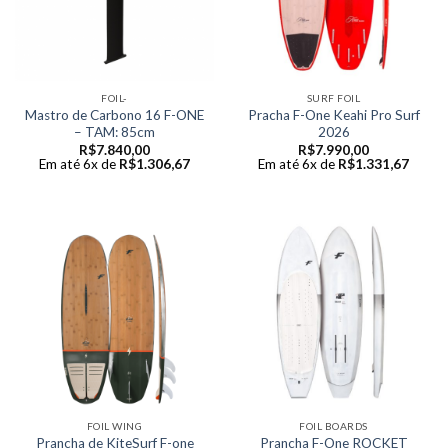
FOIL-
SURF FOIL
Mastro de Carbono 16 F-ONE
Pracha F-One Keahi Pro Surf
– TAM: 85cm
2026
R$
7.840,00
R$
7.990,00
Em até 6x de
R$
1.306,67
Em até 6x de
R$
1.331,67
FOIL WING
FOIL BOARDS
Prancha de KiteSurf F-one
Prancha F-One ROCKET