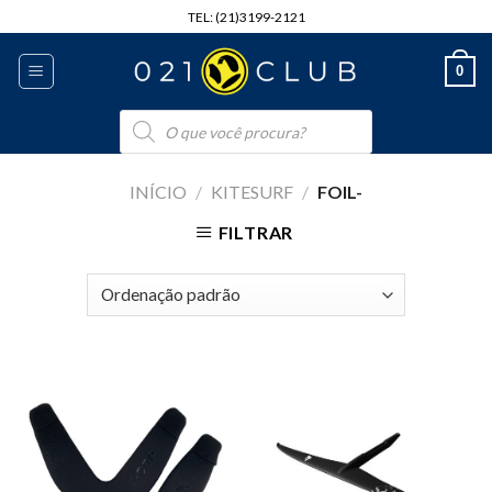
Skip
TEL: (21)3199-2121
to
content
0
Pesquisar
produtos
INÍCIO
/
KITESURF
/
FOIL-
FILTRAR