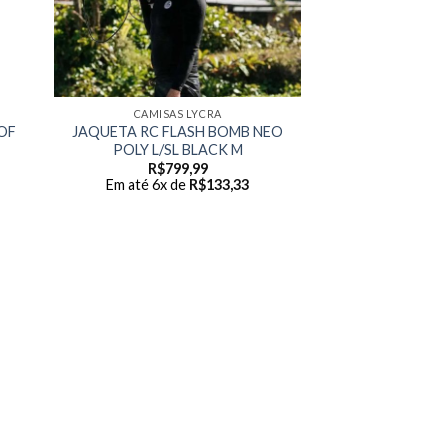
CAMISAS LYCRA
OF
JAQUETA RC FLASH BOMB NEO
POLY L/SL BLACK M
rent
R$
799,99
e
Em até 6x de
R$
133,33
39,99.