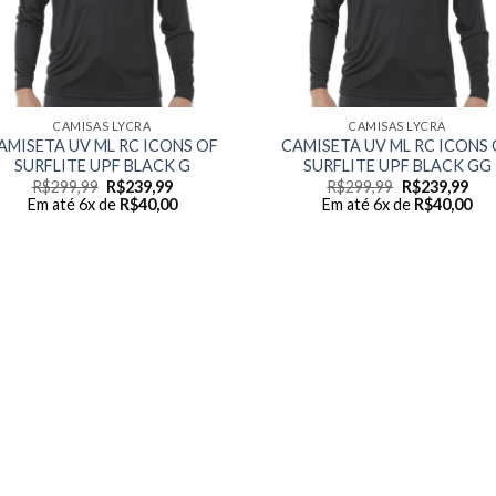
CAMISAS LYCRA
CAMISAS LYCRA
AMISETA UV ML RC ICONS OF
CAMISETA UV ML RC ICONS 
SURFLITE UPF BLACK G
SURFLITE UPF BLACK GG
Original
Current
Original
Cur
R$
299,99
R$
239,99
R$
299,99
R$
239,99
price
price
price
pric
Em até 6x de
R$
40,00
Em até 6x de
R$
40,00
was:
is:
was:
is:
R$299,99.
R$239,99.
R$299,99.
R$2