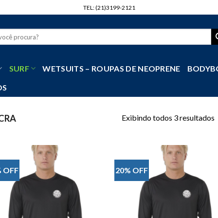
TEL: (21)3199-2121
r
SURF
WETSUITS – ROUPAS DE NEOPRENE
BODYB
OS
Exibindo todos 3 resultados
CRA
 OFF
20% OFF