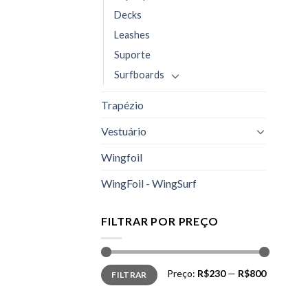
Decks
Leashes
Suporte
Surfboards
Trapézio
Vestuário
Wingfoil
WingFoil - WingSurf
FILTRAR POR PREÇO
Preço
Preço
Preço:
R$230
—
R$800
FILTRAR
mínimo
máximo