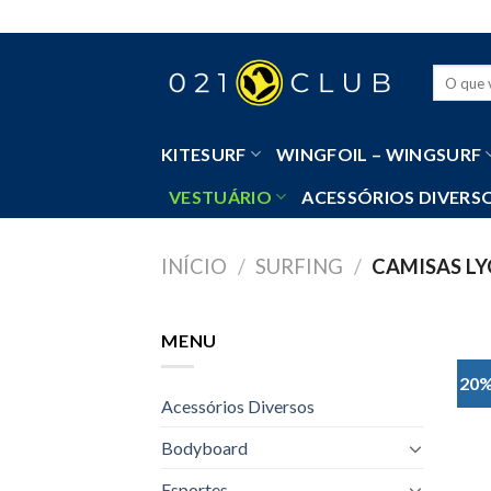
Skip
to
content
Pesquisa
por:
KITESURF
WINGFOIL – WINGSURF
VESTUÁRIO
ACESSÓRIOS DIVERS
INÍCIO
/
SURFING
/
CAMISAS LY
MENU
20%
Acessórios Diversos
Bodyboard
Esportes