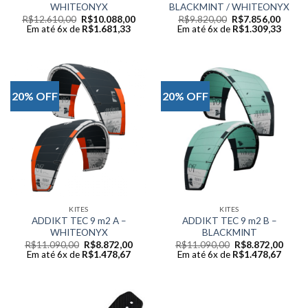
WHITEONYX
BLACKMINT / WHITEONYX
Original
Current
Original
Curren
R$
12.610,00
R$
10.088,00
R$
9.820,00
R$
7.856,00
price
price
price
price
Em até 6x de
R$
1.681,33
Em até 6x de
R$
1.309,33
was:
is:
was:
is:
R$12.610,00.
R$10.088,00.
R$9.820,00.
R$7.85
20% OFF
20% OFF
KITES
KITES
ADDIKT TEC 9 m2 A –
ADDIKT TEC 9 m2 B –
WHITEONYX
BLACKMINT
Original
Current
Original
Curre
R$
11.090,00
R$
8.872,00
R$
11.090,00
R$
8.872,00
price
price
price
price
Em até 6x de
R$
1.478,67
Em até 6x de
R$
1.478,67
was:
is:
was:
is:
R$11.090,00.
R$8.872,00.
R$11.090,00.
R$8.8