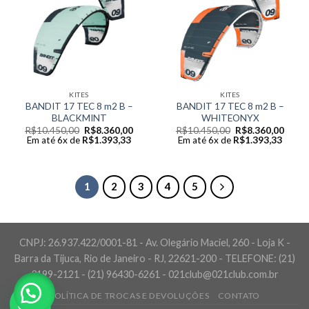
KITES
KITES
BANDIT 17 TEC 8 m2 B –
BANDIT 17 TEC 8 m2 B –
BLACKMINT
WHITEONYX
Original
Current
Original
Curre
R$
10.450,00
R$
8.360,00
R$
10.450,00
R$
8.360,00
price
price
price
price
Em até 6x de
R$
1.393,33
Em até 6x de
R$
1.393,33
was:
is:
was:
is:
R$10.450,00.
R$8.360,00.
R$10.450,00.
R$8.3
1
2
3
4
5
CNPJ: 26.937.422/0001-81 - Av. Olegário Maciel, 260 - Loja K -
Barra da Tijuca, Rio de Janeiro - RJ, 22621-200 - TELEFONE: (21)
3199-2121 - (21) 96430-6261 - 021club@021club.com.br
POLÍTICA DE TROCAS E DEVOLUÇÕES
CONTATO