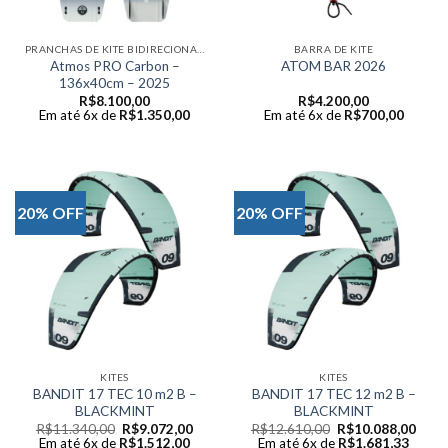
PRANCHAS DE KITE BIDIRECIONAIS
BARRA DE KITE
Atmos PRO Carbon –
ATOM BAR 2026
136x40cm – 2025
R$
8.100,00
R$
4.200,00
Em até 6x de
R$
1.350,00
Em até 6x de
R$
700,00
20% OFF
20% OFF
KITES
KITES
BANDIT 17 TEC 10 m2 B –
BANDIT 17 TEC 12 m2 B –
BLACKMINT
BLACKMINT
Original
Current
Original
Curr
R$
11.340,00
R$
9.072,00
R$
12.610,00
R$
10.088,00
price
price
price
price
Em até 6x de
R$
1.512,00
Em até 6x de
R$
1.681,33