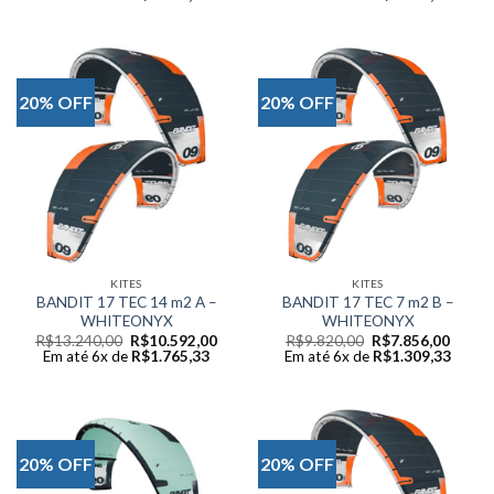
was:
is:
was:
is:
R$11.340,00.
R$9.072,00.
R$12.610,00.
R$10
20% OFF
20% OFF
KITES
KITES
BANDIT 17 TEC 14 m2 A –
BANDIT 17 TEC 7 m2 B –
WHITEONYX
WHITEONYX
Original
Current
Original
Curren
R$
13.240,00
R$
10.592,00
R$
9.820,00
R$
7.856,00
price
price
price
price
Em até 6x de
R$
1.765,33
Em até 6x de
R$
1.309,33
was:
is:
was:
is:
R$13.240,00.
R$10.592,00.
R$9.820,00.
R$7.85
20% OFF
20% OFF