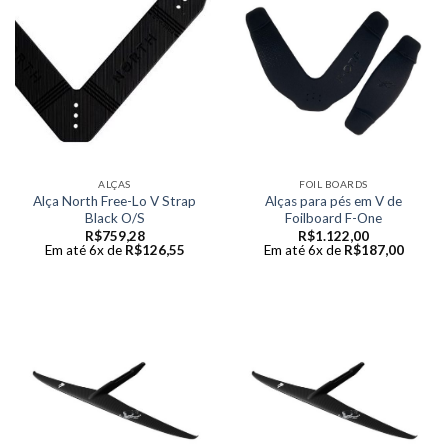
ALÇAS
FOIL BOARDS
Alça North Free-Lo V Strap
Alças para pés em V de
Black O/S
Foilboard F-One
R$
759,28
R$
1.122,00
Em até 6x de
R$
126,55
Em até 6x de
R$
187,00