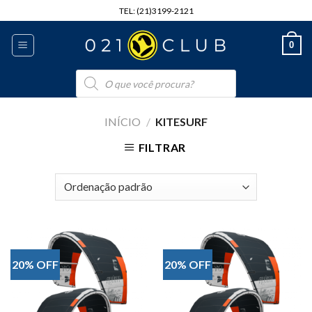
Skip
TEL: (21)3199-2121
to
content
0
Pesquisar
produtos
INÍCIO
/
KITESURF
FILTRAR
20% OFF
20% OFF