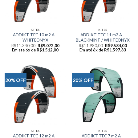
KITES
KITES
ADDIKT TEC 10 m2 A –
ADDIKT TEC 11 m2 A –
WHITEONYX
BLACKMINT / WHITEONYX
Original
Current
Original
Curre
R$
11.340,00
R$
9.072,00
R$
11.980,00
R$
9.584,00
price
price
price
price
Em até 6x de
R$
1.512,00
Em até 6x de
R$
1.597,33
was:
is:
was:
is:
R$11.340,00.
R$9.072,00.
R$11.980,00.
R$9.5
20% OFF
20% OFF
KITES
KITES
ADDIKT TEC 12 m2 A –
ADDIKT TEC 7 m2 A –