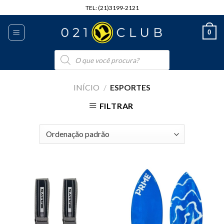
Skip
TEL: (21)3199-2121
to
content
0
Pesquisar
produtos
INÍCIO
/
ESPORTES
FILTRAR