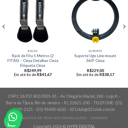
RACKS
SUPORTE
Rack de Fita 5 Metros (2
Suporte Ugo Line mount
FITAS) – Cinza Detalhes Cinza
360° Cinza
Etiqueta Cinza
R$
249,99
R$
229,00
Em até 6x de
R$
41,67
Em até 6x de
R$
38,17
CNPJ: 26.937.422/0001-81 - Av. Olegário Maciel, 260 - Loja K -
Barra da Tijuca, Rio de Janeiro - RJ, 22621-200 - TELEFONE: (21)
3199-2121 - (21) 96430-6261 - 021club@021club.com.br
POLÍTICA DE TROCAS E DEVOLUÇÕES
CONTATO
Copyright 2026 ©
HYPE DIGITAL