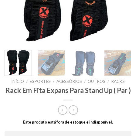
INÍCIO
/
ESPORTES
/
ACESSÓRIOS
/
OUTROS
/
RACKS
Rack Em Fita Expans Para Stand Up ( Par )
Este produto está fora de estoque e indisponível.