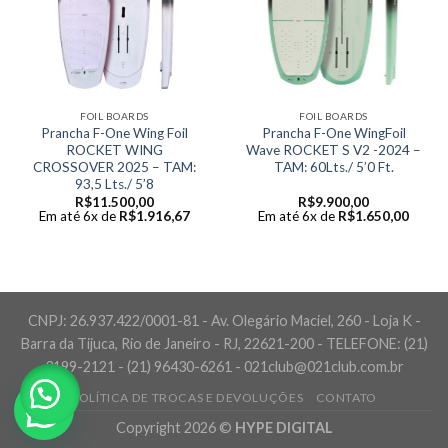
FOIL BOARDS
FOIL BOARDS
Prancha F-One Wing Foil
Prancha F-One WingFoil
ROCKET WING
Wave ROCKET S V2 -2024 –
CROSSOVER 2025 – TAM:
TAM: 60Lts./ 5’0 Ft.
93,5 Lts./ 5’8
R$
11.500,00
R$
9.900,00
Em até 6x de
R$
1.916,67
Em até 6x de
R$
1.650,00
CNPJ: 26.937.422/0001-81 - Av. Olegário Maciel, 260 - Loja K -
Barra da Tijuca, Rio de Janeiro - RJ, 22621-200 - TELEFONE: (21)
3199-2121 - (21) 96430-6261 - 021club@021club.com.br
POLÍTICA DE TROCAS E DEVOLUÇÕES
CONTATO
Copyright 2026 ©
HYPE DIGITAL