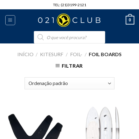
Skip
TEL: (21)3199-2121
to
content
0
Pesquisar
produtos
INÍCIO
/
KITESURF
/
FOIL-
/
FOIL BOARDS
FILTRAR