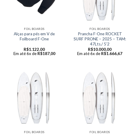
FOIL BOARDS
FOIL BOARDS
Alças para pés em V de
Prancha F-One ROCKET
Foilboard F-One
SURF PRONE – 2025 – TAM:
47Lts./ 5’2
R$
1.122,00
R$
10.000,00
Em até 6x de
R$
187,00
Em até 6x de
R$
1.666,67
FOIL BOARDS
FOIL BOARDS