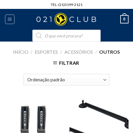
Skip
TEL: (21)3199-2121
to
content
0
Pesquisar
produtos
INÍCIO
/
ESPORTES
/
ACESSÓRIOS
/
OUTROS
FILTRAR