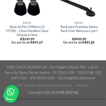
RACKS
RACKS
Rack de Fita 5 Metros (2
Rack para Pranchas Santo
FITAS) – Cinza Detalhes Cinza
Rack Com Ventosas ( par )
Etiqueta Cinza
R$
249,99
R$
490,90
Em até 6x de
R$
41,67
Em até 6x de
R$
81,82
CNPJ: 26.937.422/0001-81 - Av. Olegário Maciel, 260 - Loja K -
Barra da Tijuca, Rio de Janeiro - RJ, 22621-200 - TELEFONE: (21)
3199-2121 - (21) 96430-6261 - 021club@021club.com.br
POLÍTICA DE TROCAS E DEVOLUÇÕES
CONTATO
Copyright 2026 ©
HYPE DIGITAL