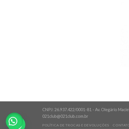
CNPJ: 26.937.422/0001-81 - Av. Olegário Maciel,
021club@021club.com.br
POLÍTICA DE TROCAS E DEVOLUÇÕES
CONTAT