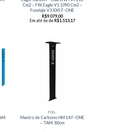
Cm2 – FW Eagle V1 1090 Cm2 –
Fuselaje V3 XXS F-ONE
R$
9.079,00
Em até 6x de
R$
1.513,17
FOIL-
AM:
Mastro de Carbono HM 14 F-ONE
– TAM: 80cm