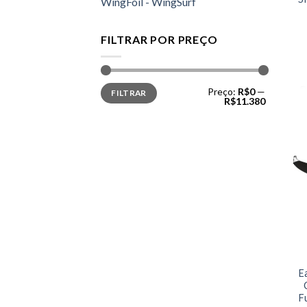
WingFoil - WingSurf
FILTRAR POR PREÇO
Preço
Preço
Preço:
R$0
—
FILTRAR
mínimo
máximo
R$11.380
E
F