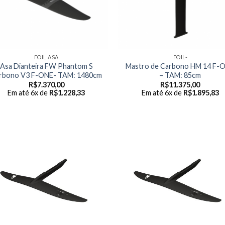
FOIL ASA
FOIL-
Asa Dianteira FW Phantom S
Mastro de Carbono HM 14 F-
rbono V3 F-ONE- TAM: 1480cm
– TAM: 85cm
R$
7.370,00
R$
11.375,00
Em até 6x de
R$
1.228,33
Em até 6x de
R$
1.895,83