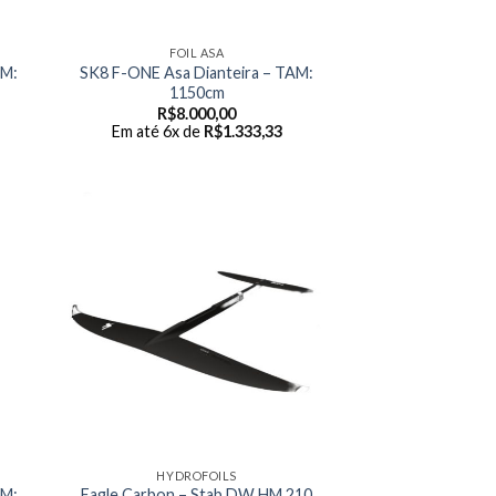
FOIL ASA
AM:
SK8 F-ONE Asa Dianteira – TAM:
1150cm
R$
8.000,00
Em até 6x de
R$
1.333,33
HYDROFOILS
AM:
Eagle Carbon – Stab DW HM 210