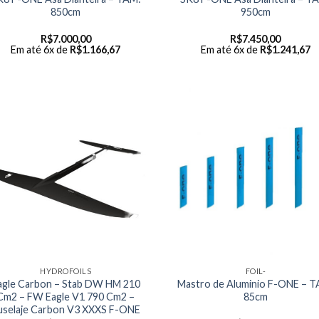
850cm
950cm
R$
7.000,00
R$
7.450,00
Em até 6x de
R$
1.166,67
Em até 6x de
R$
1.241,67
HYDROFOILS
FOIL-
agle Carbon – Stab DW HM 210
Mastro de Aluminio F-ONE – T
Cm2 – FW Eagle V1 790 Cm2 –
85cm
uselaje Carbon V3 XXXS F-ONE