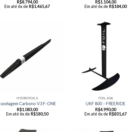
R$
8.794,00
R$
1.104,00
Em até 6x de
R$
1.465,67
Em até 6x de
R$
184,00
HYDROFOILS
FOIL ASA
Fuselagem Carbono V3 F-ONE
UKF 800 – FREERIDE
R$
1.083,00
R$
4.990,00
Em até 6x de
R$
180,50
Em até 6x de
R$
831,67