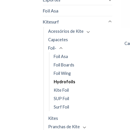
Foil Asa
Kitesurf
Acessórios de Kite
Capacetes
Ca
Foil-
Foil Asa
Foil Boards
Foil Wing
Hydrofoils
Kite Foil
SUP Foil
Surf Foil
Kites
Pranchas de Kite