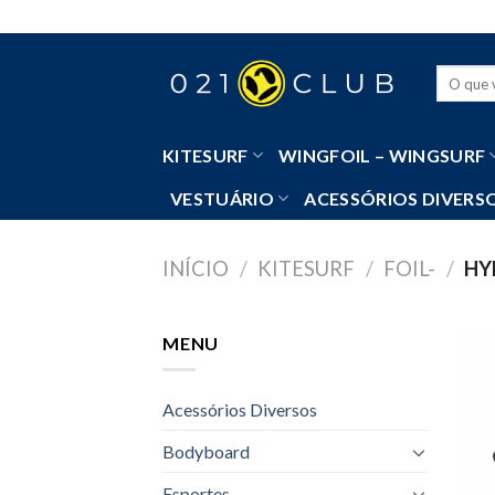
Skip
to
content
Pesquisa
por:
KITESURF
WINGFOIL – WINGSURF
VESTUÁRIO
ACESSÓRIOS DIVERS
INÍCIO
/
KITESURF
/
FOIL-
/
HY
MENU
Acessórios Diversos
Bodyboard
Esportes