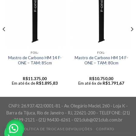
FOIL-
FOIL-
Mastro de Carbono HM 14 F-
Mastro de Carbono HM 14 F-
ONE – TAM: 85cm
ONE – TAM: 80cm
R$
11.375,00
R$
10.750,00
Em até 6x de
R$
1.895,83
Em até 6x de
R$
1.791,67
CNPJ: 26.937.422/0001-81 - Av. Olegário Maciel, 260 - Loja K -
Barra da Tijuca, Rio de Janeiro - RJ, 22621-200 - TELEFONE: (21)
3199-2121 - (21) 96430-6261 - 021club@021club.com.br
POLÍTICA DE TROCAS E DEVOLUÇÕES
CONTATO