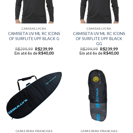
CAMISAS LYCRA
CAMISAS LYCRA
CAMISETA UV ML RC ICONS
CAMISETA UV ML RC ICONS
OF SURFLITE UPF BLACK G
OF SURFLITE UPF BLACK
GG
Original
Current
Original
Current
R$
299,99
R$
239,99
R$
299,99
R$
239,99
price
price
price
price
Em até 6x de
R$
40,00
Em até 6x de
R$
40,00
was:
is:
was:
is:
R$299,99.
R$239,99.
R$299,99.
R$239,9
CAPAS PARA PRANCHAS
CAPAS PARA PRANCHAS