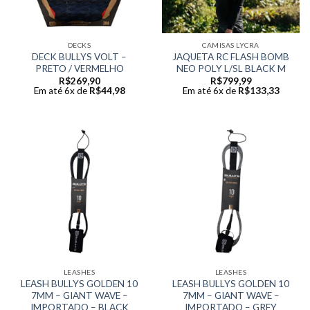
DECKS
CAMISAS LYCRA
DECK BULLYS VOLT –
JAQUETA RC FLASH BOMB
PRETO / VERMELHO
NEO POLY L/SL BLACK M
R$
269,90
R$
799,99
Em até 6x de
R$
44,98
Em até 6x de
R$
133,33
LEASHES
LEASHES
LEASH BULLYS GOLDEN 10
LEASH BULLYS GOLDEN 10
7MM – GIANT WAVE –
7MM – GIANT WAVE –
IMPORTADO – BLACK
IMPORTADO – GREY