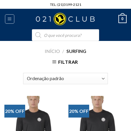
Skip
TEL: (21)3199-2121
to
content
0
Pesquisar
produtos
INÍCIO
/
SURFING
FILTRAR
20% OFF
20% OFF