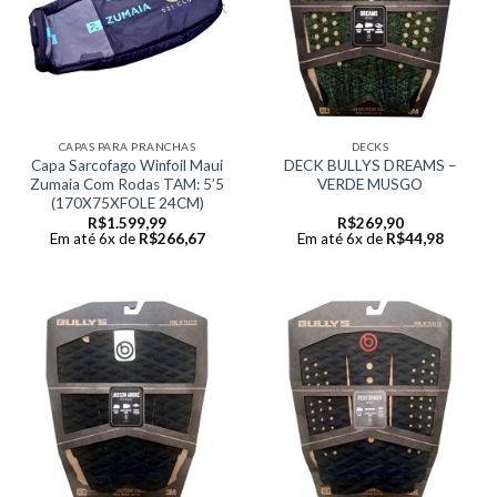
CAPAS PARA PRANCHAS
DECKS
Capa Sarcofago Winfoil Maui
DECK BULLYS DREAMS –
Zumaia Com Rodas TAM: 5’5
VERDE MUSGO
(170X75XFOLE 24CM)
R$
1.599,99
R$
269,90
Em até 6x de
R$
266,67
Em até 6x de
R$
44,98