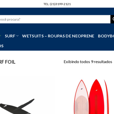
TEL: (21)3199-2121
r
SURF
WETSUITS – ROUPAS DE NEOPRENE
BODYB
OS
Exibindo todos 9 resultados
F FOIL