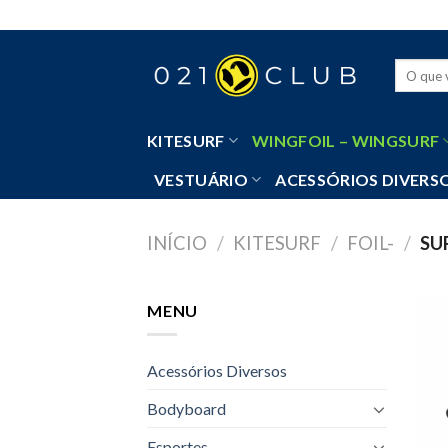
Skip
to
content
Pesquisa
por:
KITESURF
WINGFOIL – WINGSURF
VESTUÁRIO
ACESSÓRIOS DIVERS
INÍCIO
/
KITESURF
/
FOIL-
/
SUR
MENU
Acessórios Diversos
Bodyboard
Esportes