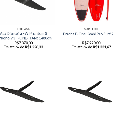
FOIL ASA
SURF FOIL
Asa Dianteira FW Phantom S
Pracha F-One Keahi Pro Surf 
rbono V3 F-ONE- TAM: 1480cm
R$
7.370,00
R$
7.990,00
Em até 6x de
R$
1.228,33
Em até 6x de
R$
1.331,67