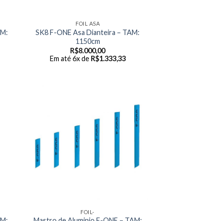
FOIL ASA
AM:
SK8 F-ONE Asa Dianteira – TAM:
1150cm
R$
8.000,00
Em até 6x de
R$
1.333,33
FOIL-
AM:
Mastro de Aluminio F-ONE – TAM: