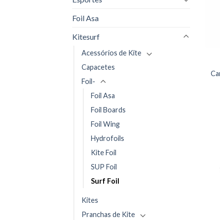
Foil Asa
Kitesurf
Acessórios de Kite
Capacetes
Ca
Foil-
Foil Asa
Foil Boards
Foil Wing
Hydrofoils
Kite Foil
SUP Foil
Surf Foil
Kites
Pranchas de Kite