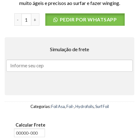
muito ágeis e precisos ao surfar e fazer winging.
Asa Dianteira FW Phantom S Carbono V3 F-ONE- TAM: 148
PEDIR POR WHATSAPP
Simulação de frete
Categorias:
Foil Asa
,
Foil-
,
Hydrofoils
,
Surf Foil
Calcular Frete