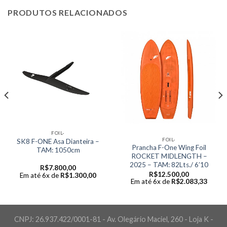
PRODUTOS RELACIONADOS
FOIL-
FOIL-
SK8 F-ONE Asa Dianteira –
Prancha F-One Wing Foil
TAM: 1050cm
ROCKET MIDLENGTH –
2025 – TAM: 82Lts./ 6’10
R$
7.800,00
R$
12.500,00
Em até 6x de
R$
1.300,00
Em até 6x de
R$
2.083,33
CNPJ: 26.937.422/0001-81 - Av. Olegário Maciel, 260 - Loja K -