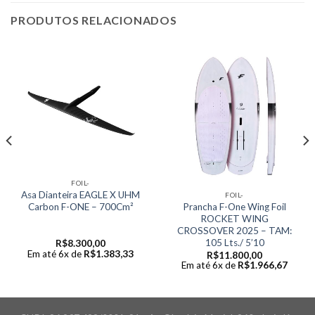
PRODUTOS RELACIONADOS
FOIL-
Asa Dianteira EAGLE X UHM
FOIL-
Prancha F-One Wing Foil
Carbon F-ONE – 700Cm²
ROCKET WING
CROSSOVER 2025 – TAM:
105 Lts./ 5’10
R$
8.300,00
Em até 6x de
R$
1.383,33
R$
11.800,00
Em até 6x de
R$
1.966,67