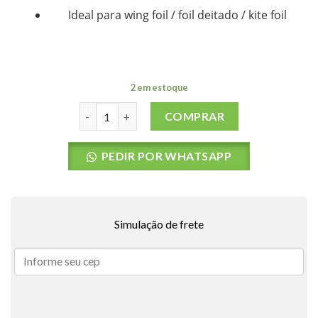
Ideal para wing foil / foil deitado / kite foil
2 em estoque
Alça North Free-Lo V Strap Black O/S quantidade
COMPRAR
PEDIR POR WHATSAPP
Simulação de frete