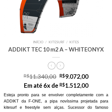
INÍCIO
/
KITESURF
/
KITES
ADDIKT TEC 10 m2 A – WHITEONYX
Original
Current
11.340,00
9.072,00
R$
R$
price
price
Em até 6x de
1.512,00
R$
was:
is:
R$11.340,00.
R$9.072,
Esteja pronto para se envolver completamente com a
ADDIKT da F-ONE, a pipa novíssima projetada para
kitesurf e freestyle sem alças. Sucessor do famoso