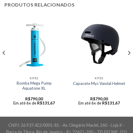
PRODUTOS RELACIONADOS
KITES
KITES
Bomba Mega Pump
Capacete Mys Vandal Helmet
Aquatone XL
R$
790,00
R$
790,00
Em até 6x de
R$
131,67
Em até 6x de
R$
131,67
CNPJ: 26.937.422/0001-81 - Av. Olegário Maciel, 260 - Loja K -
Barra da Tijuca, Rio de Janeiro - RJ, 22621-200 - TELEFONE: (21)