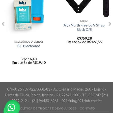
ALÇAS
Alça North Free-Lo V Strap
Black O/S
R$
759,28
Em até 6x de
R$
126,55
ACESSÓRIOS DIVERSOS
Blu Biochronos
R$
116,40
Em até 6x de
R$
19,40
CNPJ: 26.937.422/0001-81 - Av. Olegário Maciel, 260 - Loja K -
Barra da Tijuca, Rio de Janeiro - RJ, 22621-200 - TELEFONE: (21)
3199-2121 - (21) 96430-6261 - 021club@021club.com.br
POLÍTICA DE TROCAS E DEVOLUÇÕES
CONTATO