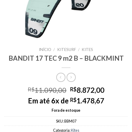
INÍCIO
/
KITESURF
/
KITES
BANDIT 17 TEC 9 m2 B – BLACKMINT
Original
Current
11.090,00
8.872,00
R$
R$
price
price
Em até 6x de
1.478,67
R$
was:
is:
R$11.090,00.
R$8.872,
Fora de estoque
SKU:
BBM07
Categoria:
Kites