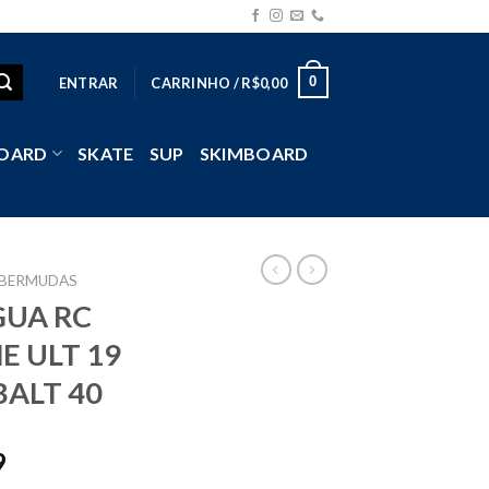
0
ENTRAR
CARRINHO /
R$
0,00
OARD
SKATE
SUP
SKIMBOARD
BERMUDAS
UA RC
E ULT 19
BALT 40
9