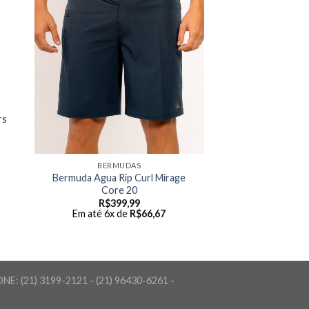
rs
BERMUDAS
Bermuda Agua Rip Curl Mirage
Core 20
R$
399,99
Em até 6x de
R$
66,67
FONE: (21) 3199-2121 - (21) 96430-6261 -