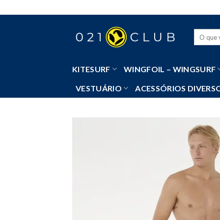
Skip
to
content
Pesquisa
por:
KITESURF
WINGFOIL – WINGSURF
VESTUÁRIO
ACESSÓRIOS DIVERS