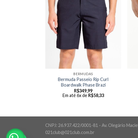
MUDAS
BERMUDAS
Bermuda Passeio Rip Curl
edina Layday 19
Boardwalk Phase Brazi
49,99
R$
349,99
 de
R$
58,33
Em até 6x de
R$
58,33
CNPJ: 26.937.422/0001-81 - Av. Olegário Maciel,
021club@021club.com.br