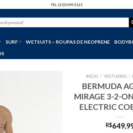
TEL: (21)3199-2121
r
SURF
WETSUITS – ROUPAS DE NEOPRENE
BODYB
OS
INÍCIO
/
VESTUÁRIO
/
BERMUDA AG
MIRAGE 3-2-ON
ELECTRIC CO
649,9
R$