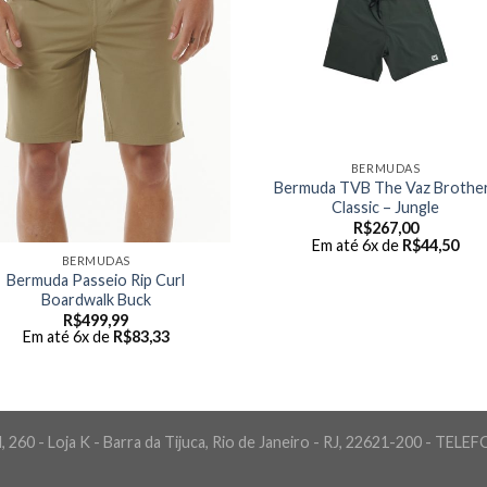
BERMUDAS
Bermuda TVB The Vaz Brothe
Classic – Jungle
R$
267,00
Em até 6x de
R$
44,50
BERMUDAS
Bermuda Passeio Rip Curl
Boardwalk Buck
R$
499,99
Em até 6x de
R$
83,33
 260 - Loja K - Barra da Tijuca, Rio de Janeiro - RJ, 22621-200 - TELE