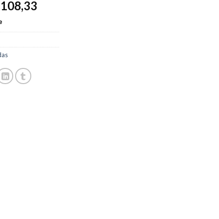
108,33
$
e
das