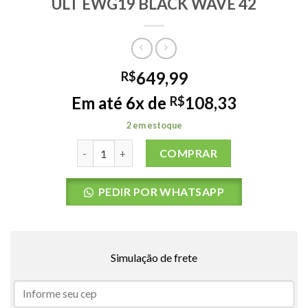
ULT EWG19 BLACK WAVE 42
649,99
R$
Em até 6x de
108,33
R$
2 em estoque
BERMUDA AGUA RC MIRAGE 3-2-ONE ULT EWG19
COMPRAR
PEDIR POR WHATSAPP
Simulação de frete