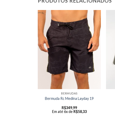
PRODUTOS RELACIONADOS
MUDAS
BERMUDAS
seio Rip Curl
Bermuda Rc Medina Layday 19
Prime – Azul
29,99
R$
349,99
 de
R$
55,00
Em até 6x de
R$
58,33