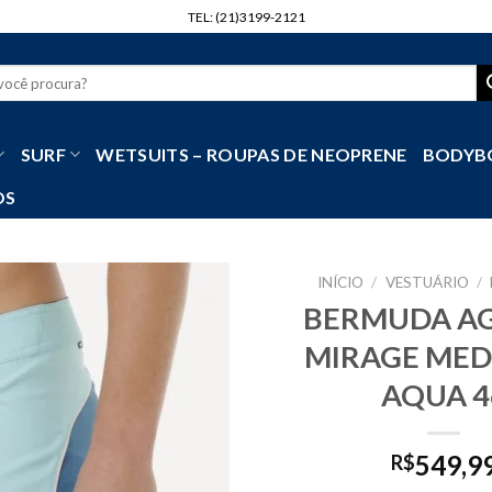
TEL: (21)3199-2121
r
SURF
WETSUITS – ROUPAS DE NEOPRENE
BODYB
OS
INÍCIO
/
VESTUÁRIO
/
BERMUDA AG
MIRAGE MED
AQUA 4
549,9
R$