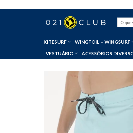
Skip
to
content
Pesquisa
por:
KITESURF
WINGFOIL – WINGSURF
VESTUÁRIO
ACESSÓRIOS DIVERS