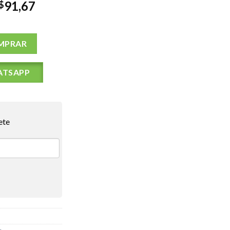
91,67
$
AGE MEDINA 20 AQUA 46 quantidade
MPRAR
ATSAPP
ete