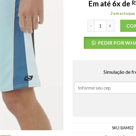
Em até 6x de
R
2 em estoque
BERMUDA AGUA RC MIR
CO
PEDIR POR WH
Simulação de fr
SKU:
BAM02