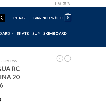
0
ENTRAR
CARRINHO /
R$
0,00
OARD
SKATE
SUP
SKIMBOARD
BERMUDAS
UA RC
INA 20
6
9