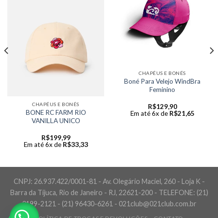
CHAPÉUS E BONÉS
Boné Para Velejo WindBra
Feminino
CHAPÉUS E BONÉS
R$
129,90
BONE RC FARM RIO
Em até 6x de
R$
21,65
VANILLA UNICO
R$
199,99
Em até 6x de
R$
33,33
CNPJ: 26.937.422/0001-81 - Av. Olegário Maciel, 260 - Loja K -
Barra da Tijuca, Rio de Janeiro - RJ, 22621-200 - TELEFONE: (21)
3199-2121 - (21) 96430-6261 - 021club@021club.com.br