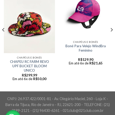
CHAPÉUS E BONÉS
Boné Para Velejo WindBra
Feminino
CHAPÉUS E BONÉS
R$
129,90
CHAPEU RC FARM REVO
Em até 6x de
R$
21,65
UPF BUCKET BLOOM
UNICO
R$
299,99
Em até 6x de
R$
50,00
CNPJ: 26.937.422/0001-81 - Av. Olegário Maciel, 260 - Loja K -
Barra da Tijuca, Rio de Janeiro - RJ, 22621-200 - TELEFONE: (21)
3199-2121 - (21) 96430-6261 - 021club@021club.com.br