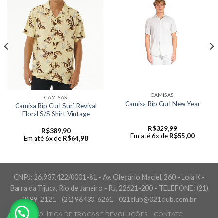
CAMISAS
CAMISAS
Camisa Rip Curl New Year
Camisa Rip Curl Surf Revival
Floral S/S Shirt Vintage
R$
329,99
R$
389,90
Em até 6x de
R$
55,00
Em até 6x de
R$
64,98
CNPJ: 26.937.422/0001-81 - Av. Olegário Maciel, 260 - Loja K -
Barra da Tijuca, Rio de Janeiro - RJ, 22621-200 - TELEFONE: (21)
3199-2121 - (21) 96430-6261 - 021club@021club.com.br
POLÍTICA DE TROCAS E DEVOLUÇÕES
CONTATO