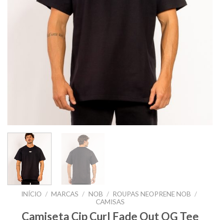
INÍCIO
/
MARCAS
/
NOB
/
ROUPAS NEOPRENE NOB
/
CAMISAS
Camiseta Cip Curl Fade Out OG Tee