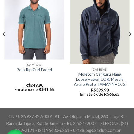
CAMISAS
Polo Rip Curl Faded
CAMISAS
Moletom Canguru Hang
Loose Hawaii COR: Mescla
Azul e Preto TAMANNHO: G
R$
249,90
Em até 6x de
R$
41,65
R$
399,90
Em até 6x de
R$
66,65
CNPJ: 26.937.422/0001-81 - Av. Olegário Maciel, 260 - Loja K -
Barra da Tijuca, Rio de Janeiro - RJ, 22621-200 - TELEFONE: (21)
3199-2121 - (21) 96430-6261 - 021club@021club.com.br