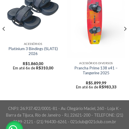
ACESSÓRIOS
Platinium 3 Bindings (SLATE)
2026
ACESSÓRIOS DIVERSOS
R$
1.860,00
Prancha Prime 138 x41 –
Em até 6x de
R$
310,00
Tangerine 2025
R$
5.899,99
Em até 6x de
R$
983,33
CNPJ: 26.937.422/0001-81 - Av. Olegário Maciel, 260 - Loja K -
Barra da Tijuca, Rio de Janeiro - RJ, 22621-200 - TELEFONE: (21)
3199-2121 - (21) 96430-6261 - 021club@021club.com.br