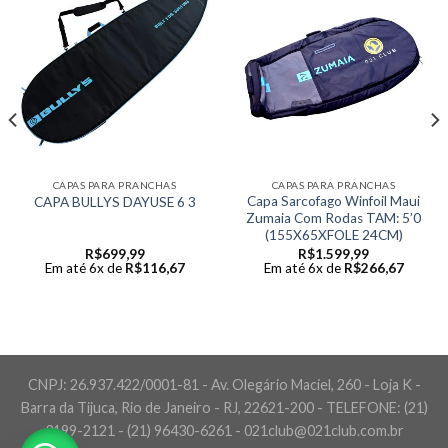
CAPAS PARA PRANCHAS
CAPAS PARA PRANCHAS
Capa Sarcofago Winfoil Maui
CAPA BULLYS DAYUSE 6 3
Zumaia Com Rodas TAM: 5’0
(155X65XFOLE 24CM)
R$
699,99
R$
1.599,99
Em até 6x de
R$
116,67
Em até 6x de
R$
266,67
CNPJ: 26.937.422/0001-81 - Av. Olegário Maciel, 260 - Loja K -
Barra da Tijuca, Rio de Janeiro - RJ, 22621-200 - TELEFONE: (21)
3199-2121 - (21) 96430-6261 - 021club@021club.com.br