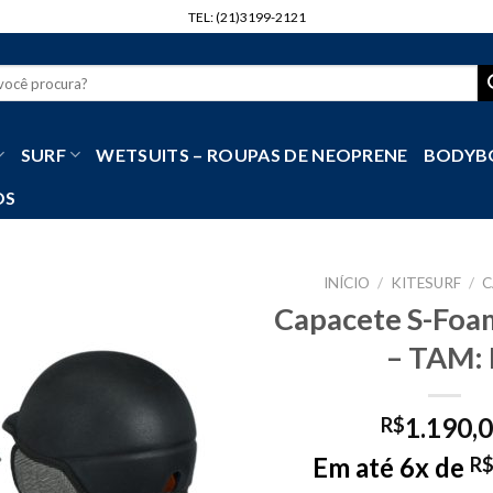
TEL: (21)3199-2121
r
SURF
WETSUITS – ROUPAS DE NEOPRENE
BODYB
OS
INÍCIO
/
KITESURF
/
C
Capacete S-Foa
– TAM: 
1.190,
R$
Em até 6x de
R