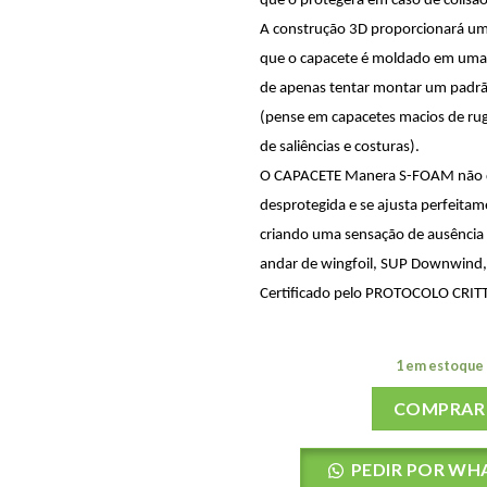
que o protegerá em caso de colisão
A construção 3D proporcionará um 
que o capacete é moldado em uma 
de apenas tentar montar um padr
(pense em capacetes macios de ru
de saliências e costuras).
O CAPACETE Manera S-FOAM não 
desprotegida e se ajusta perfeitam
criando uma sensação de ausência
andar de wingfoil, SUP Downwind, 
Certificado pelo PROTOCOLO CRIT
1 em estoque
COMPRAR
PEDIR POR WH