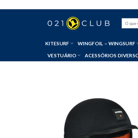
Skip
to
content
Pesquisa
por:
KITESURF
WINGFOIL – WINGSURF
VESTUÁRIO
ACESSÓRIOS DIVERS