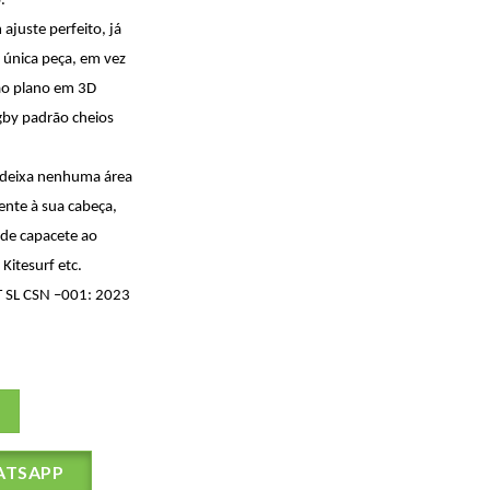
.
ajuste perfeito, já
única peça, em vez
ão plano em 3D
gby padrão cheios
deixa nenhuma área
ente à sua cabeça,
 de capacete ao
Kitesurf etc.
T SL CSN –001: 2023
ATSAPP