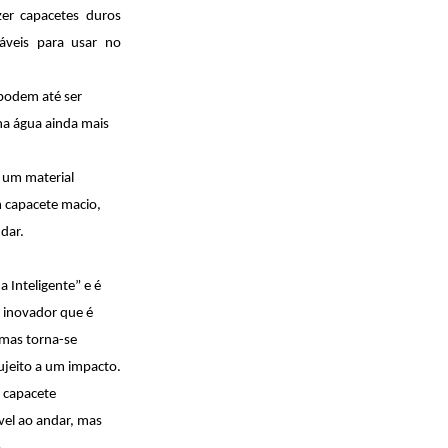
er capacetes duros
veis ​​para usar no
 podem até ser
na água ainda mais
 um material
m capacete macio,
dar.
 Inteligente” e é
 inovador que é
 mas torna-se
ujeito a um impacto.
m capacete
vel ao andar, mas