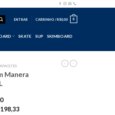
0
ENTRAR
CARRINHO /
R$
0,00
OARD
SKATE
SUP
SKIMBOARD
APACETES
m Manera
L
00
198,33
$