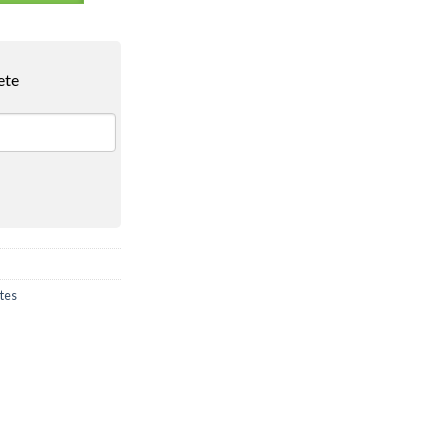
ete
tes