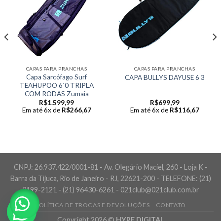
CAPAS PARA PRANCHAS
CAPAS PARA PRANCHAS
Capa Sarcófago Surf
CAPA BULLYS DAYUSE 6 3
TEAHUPOO 6`0 TRIPLA
COM RODAS Zumaia
R$
1.599,99
R$
699,99
Em até 6x de
R$
266,67
Em até 6x de
R$
116,67
CNPJ: 26.937.422/0001-81 - Av. Olegário Maciel, 260 - Loja K -
Barra da Tijuca, Rio de Janeiro - RJ, 22621-200 - TELEFONE: (21)
3199-2121 - (21) 96430-6261 - 021club@021club.com.br
POLÍTICA DE TROCAS E DEVOLUÇÕES
CONTATO
Copyright 2026 ©
HYPE DIGITAL