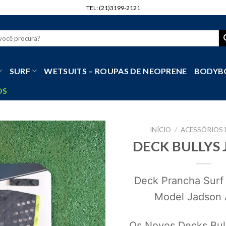
TEL: (21)3199-2121
r
SURF
WETSUITS – ROUPAS DE NEOPRENE
BODYB
OS
INÍCIO
/
ACESSÓRIOS 
DECK BULLYS
Deck Prancha Surf 
Model Jadson 
Os Novos Decks Bul