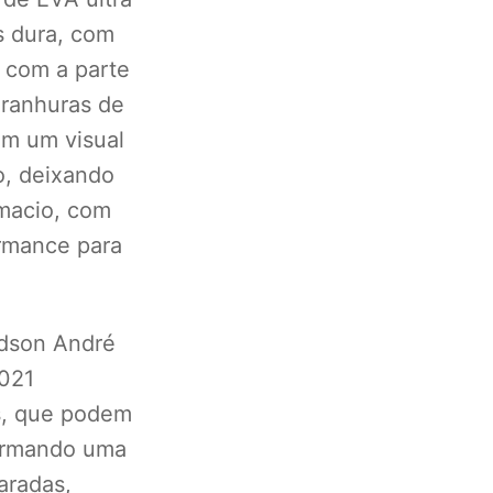
s dura, com
 com a parte
 ranhuras de
am um visual
o, deixando
 macio, com
ormance para
dson André
021
s, que podem
formando uma
aradas,