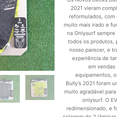
2021 vieram comp
reformulados, com
muito mais irado e fu
na Onlysurf sempre
todos os produtos, 
nosso parecer, e tr
experiência de ta
em vendas
equipamentos, o
Bully’s 2021 foram 
muito agradável para
onlysurf. O EV
redimensionado, e fo
colagem de 2 lâminas