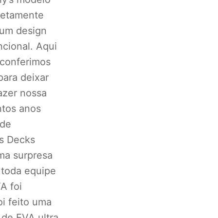
letamente
 um design
ncional. Aqui
 conferimos
para deixar
azer nossa
ntos anos
 de
s Decks
uma surpresa
 toda equipe
A foi
i feito uma
 de EVA ultra