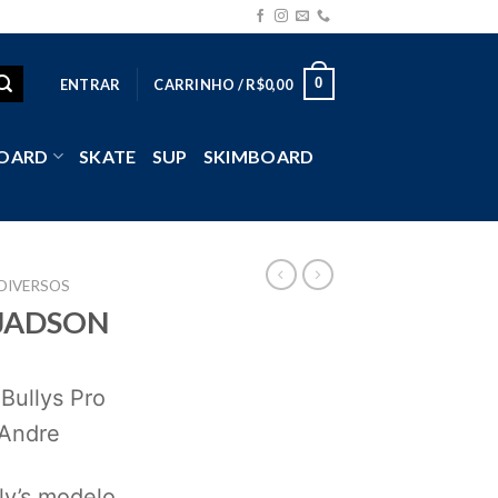
0
ENTRAR
CARRINHO /
R$
0,00
OARD
SKATE
SUP
SKIMBOARD
DIVERSOS
 JADSON
Bullys Pro
Andre
ly’s modelo