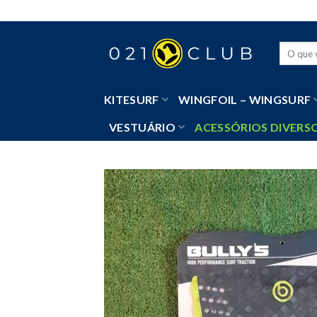
Skip
to
content
Pesquisa
por:
KITESURF
WINGFOIL – WINGSURF
VESTUÁRIO
ACESSÓRIOS DIVERS