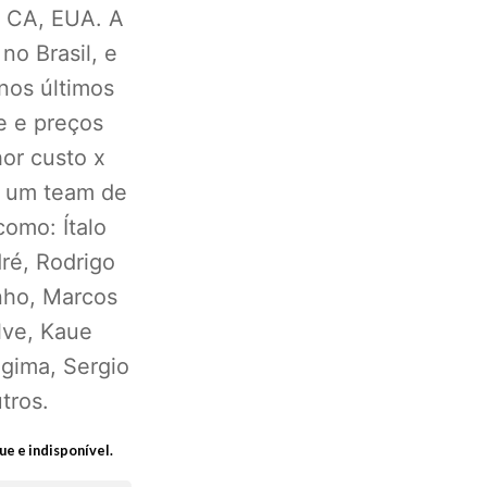
, CA, EUA. A
no Brasil, e
nos últimos
e e preços
or custo x
m um team de
como: Ítalo
ré, Rodrigo
nho, Marcos
lve, Kaue
gima, Sergio
tros.
ue e indisponível.