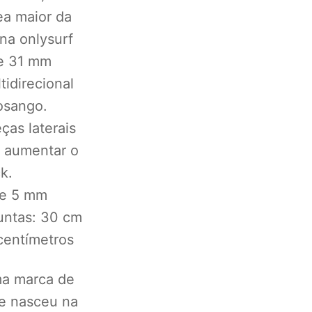
a maior da
na onlysurf
de 31 mm
idirecional
osango.
ças laterais
e aumentar o
k.
de 5 mm
juntas: 30 cm
centímetros
ma marca de
 e nasceu na