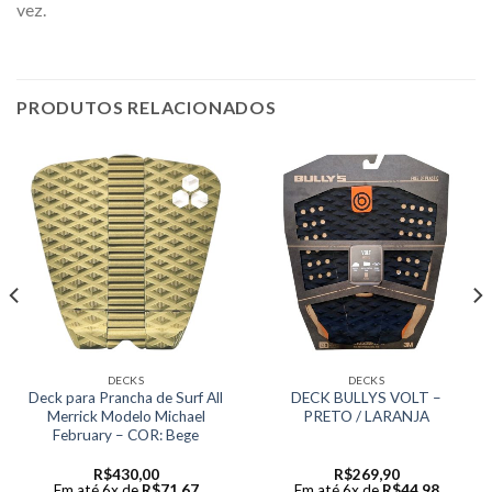
vez.
PRODUTOS RELACIONADOS
DECKS
DECKS
Deck para Prancha de Surf All
DECK BULLYS VOLT –
Merrick Modelo Michael
PRETO / LARANJA
February – COR: Bege
R$
430,00
R$
269,90
Em até 6x de
R$
71,67
Em até 6x de
R$
44,98