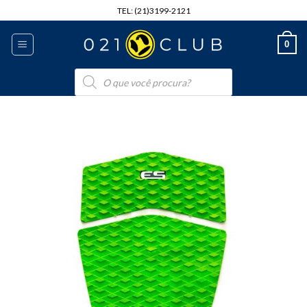
Skip
TEL: (21)3199-2121
to
content
0
Pesquisar
produtos