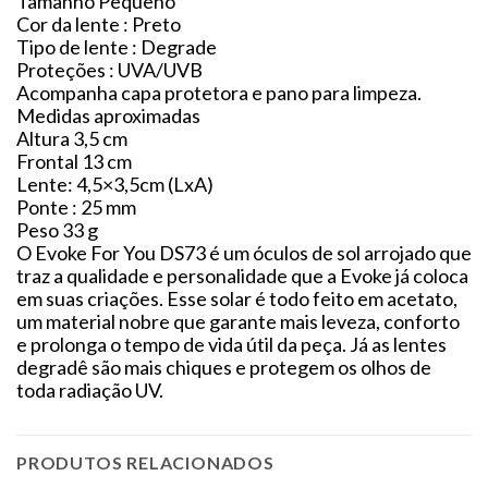
Tamanho Pequeno
Cor da lente : Preto
Tipo de lente : Degrade
Proteções : UVA/UVB
Acompanha capa protetora e pano para limpeza.
Medidas aproximadas
Altura 3,5 cm
Frontal 13 cm
Lente: 4,5×3,5cm (LxA)
Ponte : 25 mm
Peso 33 g
O Evoke For You DS73 é um óculos de sol arrojado que
traz a qualidade e personalidade que a Evoke já coloca
em suas criações. Esse solar é todo feito em acetato,
um material nobre que garante mais leveza, conforto
e prolonga o tempo de vida útil da peça. Já as lentes
degradê são mais chiques e protegem os olhos de
toda radiação UV.
PRODUTOS RELACIONADOS