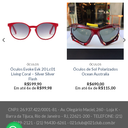
ÓCULOS
ÓCULOS
Óculos Evoke Evk 20 Lc01
Óculos de Sol Polarizados
Living Coral – Silver Silver
Ocean Australia
Flash
R$
599,90
R$
690,00
Em até 6x de
R$
99,98
Em até 6x de
R$
115,00
CNPJ: 26.937.422/0001-81 - Av. Olegário Maciel, 260 - Loja K -
Barra da Tijuca, Rio de Janeiro - RJ, 22621-200 - TELEFONE: (21)
3199-2121 - (21) 96430-6261 - 021club@021club.com.br