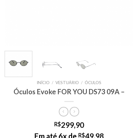
INÍCIO
/
VESTUÁRIO
/
ÓCULOS
Óculos Evoke FOR YOU DS73 09A –
299,90
R$
Em até 6x de
49,98
R$