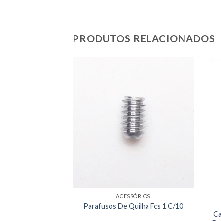
PRODUTOS RELACIONADOS
ACESSÓRIOS
Parafusos De Quilha Fcs 1 C/10
OS DIVERSOS
ia Marchezini de
Ca