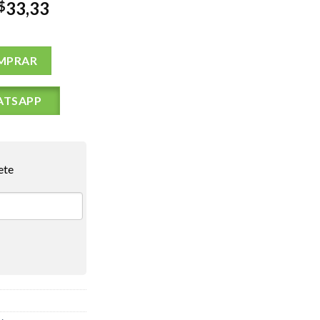
33,33
$
Drink Bottle 710ml COR: Black - TAM: UNICO quantidade
MPRAR
ATSAPP
ete