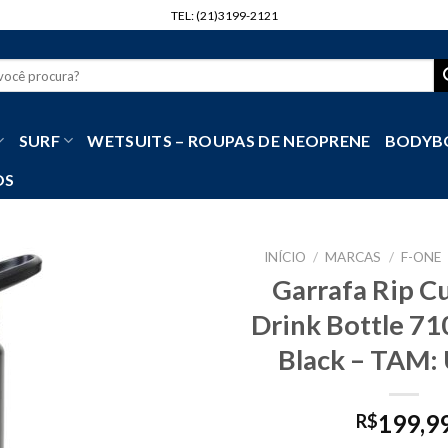
TEL: (21)3199-2121
r
SURF
WETSUITS – ROUPAS DE NEOPRENE
BODYB
OS
INÍCIO
/
MARCAS
/
F-ONE
Garrafa Rip Cu
Drink Bottle 7
Black – TAM:
199,9
R$