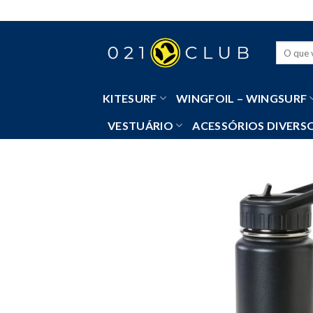
Skip
to
content
Pesquisa
por:
KITESURF
WINGFOIL – WINGSURF
VESTUÁRIO
ACESSÓRIOS DIVERS