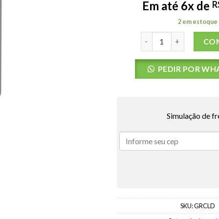
Em até 6x de
R
2 em estoque
Garrafa Rip Curl Logo 
CO
PEDIR POR WH
Simulação de fr
SKU:
GRCLD