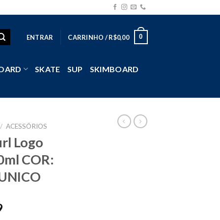
0
ENTRAR
CARRINHO /
R$
0,00
OARD
SKATE
SUP
SKIMBOARD
/
ACESSÓRIOS
rl Logo
10ml COR:
 UNICO
9