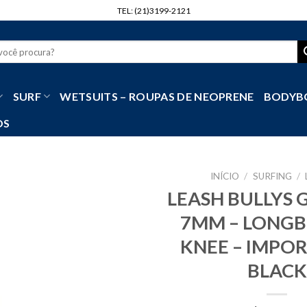
TEL: (21)3199-2121
r
SURF
WETSUITS – ROUPAS DE NEOPRENE
BODYB
OS
INÍCIO
/
SURFING
/
LEASH BULLYS 
7MM – LONGB
KNEE – IMPO
BLACK