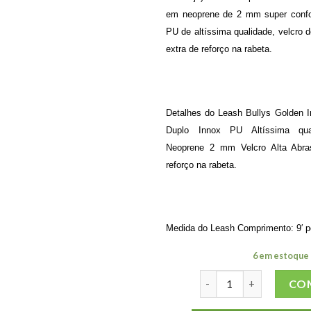
em neoprene de 2 mm super confor
PU de altíssima qualidade, velcro d
extra de reforço na rabeta.
Detalhes do Leash Bullys Golden 
Duplo Innox PU Altíssima qual
Neoprene 2 mm Velcro Alta Abra
reforço na rabeta.
Medida do Leash Comprimento: 9′ 
6 em estoque
LEASH BULLYS GOLDEN
CO