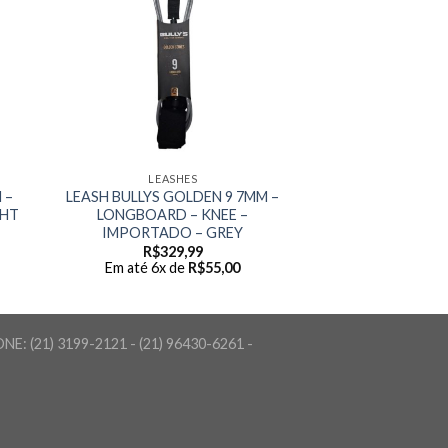
LEASHES
 –
LEASH BULLYS GOLDEN 9 7MM –
GHT
LONGBOARD – KNEE –
IMPORTADO – GREY
R$
329,99
Em até 6x de
R$
55,00
FONE: (21) 3199-2121 - (21) 96430-6261 -