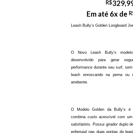
329,9
R$
Em até 6x de
R
Leash Bully’s Golden Longboard Jo
O Novo Leash Bully’s modelo
desenvolvido para gerar segu
performance durante seu surf, se
leash enroscando na perna ou
arrebente.
O Modelo Golden da Bully’s é 
combina custo acessível com um 
satisfatório. Possui girador duplo d
enferruja) nas duas pontas do leas