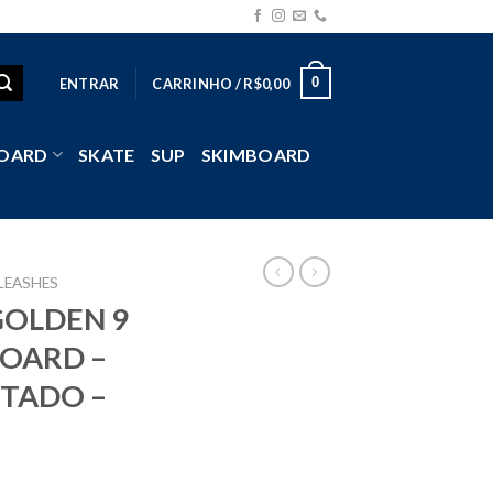
0
ENTRAR
CARRINHO /
R$
0,00
OARD
SKATE
SUP
SKIMBOARD
LEASHES
GOLDEN 9
OARD –
RTADO –