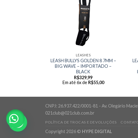
ASHES
LEASHES
GOLDEN 10 7MM –
LEASH BULLYS GOLDEN 8 7MM –
LE
– IMPORTADO –
BIG WAVE – IMPORTADO –
ACK
BLACK
59,90
R$
329,99
 de
R$
59,98
Em até 6x de
R$
55,00
CNPJ: 26.937.422/0001-81 - Av. Olegário Maciel,
021club@021club.com.br
POLÍTICA DE TROCAS E DEVOLUÇÕES
CONTAT
Copyright 2026 ©
HYPE DIGITAL