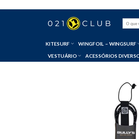
Skip
to
content
Pesquisa
por:
KITESURF
WINGFOIL – WINGSURF
VESTUÁRIO
ACESSÓRIOS DIVERS