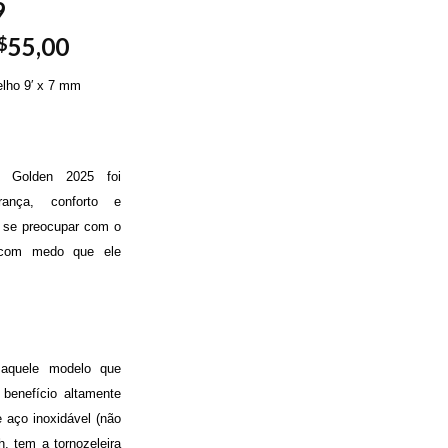
9
55,00
$
elho 9′ x 7 mm
 Golden 2025 foi
rança, conforto e
m se preocupar com o
 com medo que ele
aquele modelo que
benefício altamente
e aço inoxidável (não
h, tem a tornozeleira