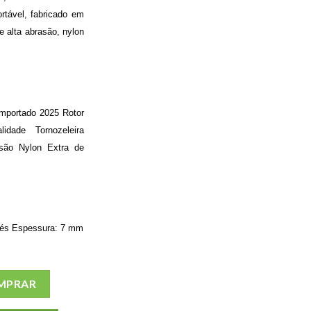
tável, fabricado em
e alta abrasão, nylon
Importado 2025 Rotor
idade Tornozeleira
são Nylon Extra de
pés Espessura: 7 mm
 9 7MM - LONGBOARD - KNEE - IMPORTADO - BLACK quantidade
MPRAR