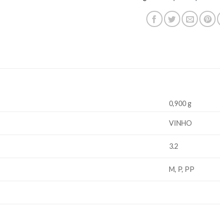
0,900 g
VINHO
3.2
M, P, PP