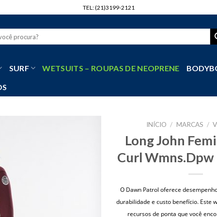
TEL: (21)3199-2121
r
SURF
WETSUITS – ROUPAS DE NEOPRENE
BODYB
OS
INÍCIO
/
MARCAS
/
V
Long John Femi
Curl Wmns.Dpw
O Dawn Patrol oferece desempenho 
durabilidade e custo benefício. Este 
recursos de ponta que você enc