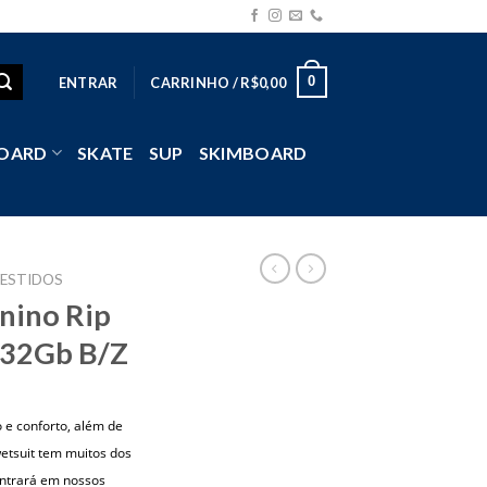
0
ENTRAR
CARRINHO /
R$
0,00
OARD
SKATE
SUP
SKIMBOARD
ESTIDOS
nino Rip
 32Gb B/Z
e conforto, além de
wetsuit tem muitos dos
ontrará em nossos