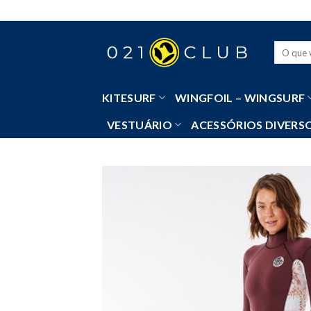
Skip
to
content
Pesquisa
por:
KITESURF
WINGFOIL – WINGSURF
VESTUÁRIO
ACESSÓRIOS DIVERS