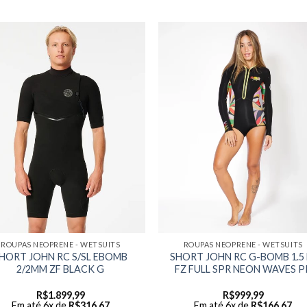
ROUPAS NEOPRENE - WETSUITS
ROUPAS NEOPRENE - WETSUITS
HORT JOHN RC S/SL EBOMB
SHORT JOHN RC G-BOMB 1.5 
2/2MM ZF BLACK G
FZ FULL SPR NEON WAVES P
R$
1.899,99
R$
999,99
Em até 6x de
R$
316,67
Em até 6x de
R$
166,67