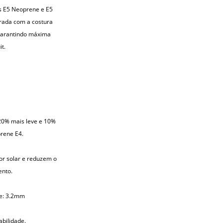
s E5 Neoprene e E5
urada com a costura
 garantindo máxima
t.
 20% mais leve e 10%
rene E4.
or solar e reduzem o
ento.
e: 3.2mm
abilidade.