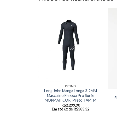
PROMO
Long John Manga Longa 3-2MM
ENE - WETSUITS
Masculino Flexxxa Pro Surfe
L/SL DWP 2/2MM
S
MORMAII COR: Preto TAM: M
LACK G
R$
2.299,90
Em até 6x de
R$
383,32
499,99
 de
R$
416,67