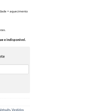
cidade + aquecimento
stas.
ue e indisponível.
ete
etsuits
,
Vestidos