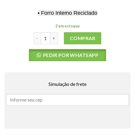
• Forro Interno Reciclado
2 em estoque
LONG JOHN RC L/SL DWP 2/2MM CZ BLACK M qu
COMPRAR
PEDIR POR WHATSAPP
Simulação de frete