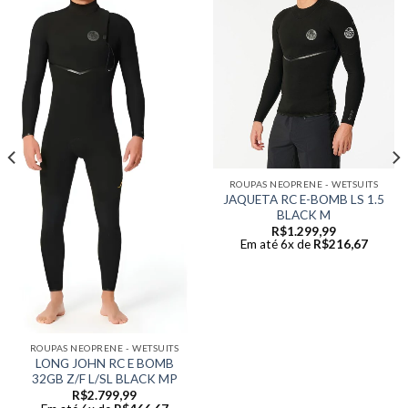
ROUPAS NEOPRENE - WETSUITS
JAQUETA RC E-BOMB LS 1.5
BLACK M
R$
1.299,99
Em até 6x de
R$
216,67
ROUPAS NEOPRENE - WETSUITS
LONG JOHN RC E BOMB
32GB Z/F L/SL BLACK MP
R$
2.799,99