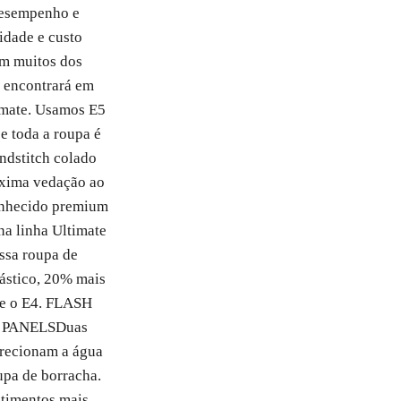
desempenho e
idade e custo
em muitos dos
ê encontrará em
timate. Usamos E5
e toda a roupa é
ndstitch colado
áxima vedação ao
onhecido premium
na linha Ultimate
ssa roupa de
lástico, 20% mais
e o E4.
FLASH
 PANELS
Duas
recionam a água
upa de borracha.
timentos mais