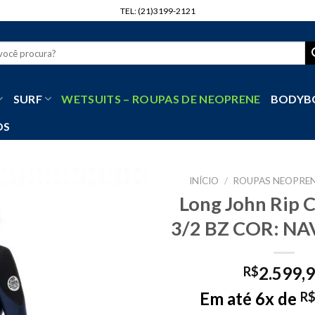
TEL: (21)3199-2121
r
SURF
WETSUITS – ROUPAS DE NEOPRENE
BODYB
OS
INÍCIO
/
ROUPAS NEOPREN
Long John Rip 
3/2 BZ COR: N
2.599,
R$
Em até 6x de
R