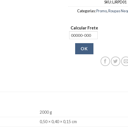
SKU:
LJRPD01
Categorias:
Promo
,
Roupas Neop
Calcular Frete
OK
2000 g
0,50 × 0,40 × 0,15 cm