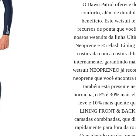
O Dawn Patrol oferece 
conforto, além de durabil
benefício. Este wetsuit t
recursos de ponta que voc
nossos wetsuits da linha Ul
Neoprene e E5 Flash Lining 
costurada com a costura bli
internamente, garantindo m
wetsuit.
NEOPRENE
O já rec
neoprene que você encontra 
também está presente ne
borracha, o E5 é 30% mais e
leve e 10% mais quente qu
LINING FRONT & BACK
camadas combinadas, que di
rapidamente para fora da ro
Considerado um dos reves