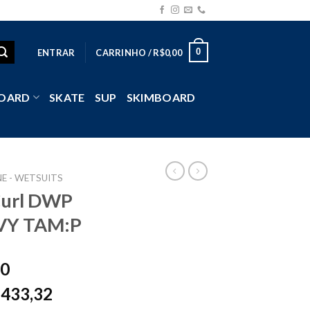
0
ENTRAR
CARRINHO /
R$
0,00
OARD
SKATE
SUP
SKIMBOARD
E - WETSUITS
Curl DWP
AVY TAM:P
90
433,32
$