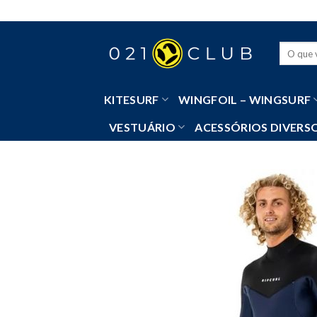
Skip
to
content
Pesquisa
por:
KITESURF
WINGFOIL – WINGSURF
VESTUÁRIO
ACESSÓRIOS DIVERS