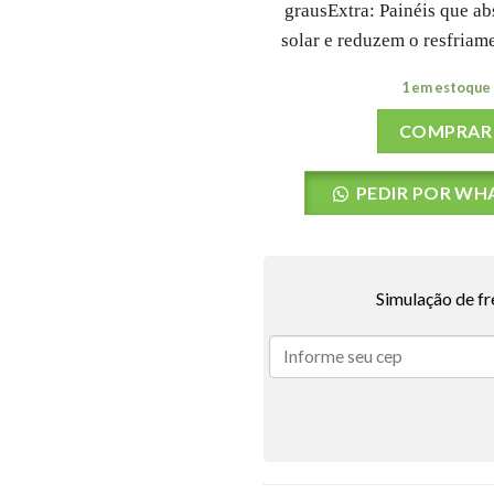
graus
Extra: Painéis que a
solar e reduzem o resfriam
1 em estoque
COMPRAR
PEDIR POR WH
Simulação de fr