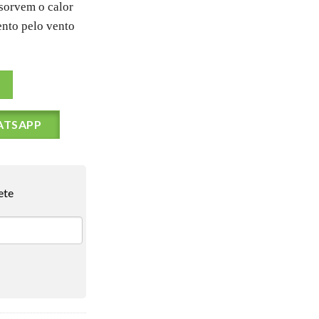
bsorvem o calor
ento pelo vento
ATSAPP
ete