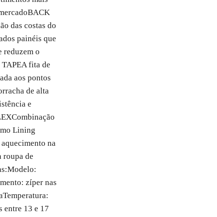
 mercado
BACK
ão das costas do
ados painéis que
 e reduzem o
 TAPE
A fita de
nada aos pontos
orracha de alta
istência e
LEX
Combinação
rmo Lining
e aquecimento na
a roupa de
as:
Modelo:
mento: zíper nas
a
Temperatura:
 entre 13 e 17