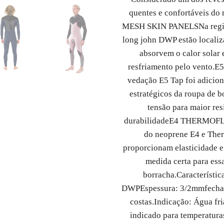
quentes e confortáveis do
MESH SKIN PANELS
Na regi
long john DWP estão localiz
absorvem o calor solar
resfriamento pelo vento.
E5
vedação E5 Tap foi adicio
estratégicos da roupa de b
tensão para maior res
durabilidade
E4 THERMOF
do neoprene E4 e The
proporcionam elasticidade 
medida certa para ess
borracha.
Característic
DWP
Espessura: 3/2mm
fecha
costas.
Indicação: Água fri
indicado para temperaturas