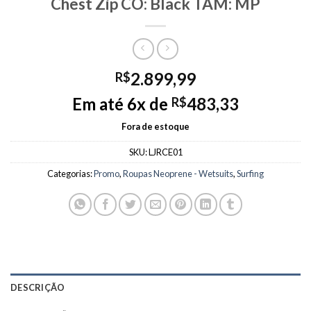
Chest Zip CO: Black TAM: MP
2.899,99
R$
Em até 6x de
483,33
R$
Fora de estoque
SKU:
LJRCE01
Categorias:
Promo
,
Roupas Neoprene - Wetsuits
,
Surfing
DESCRIÇÃO