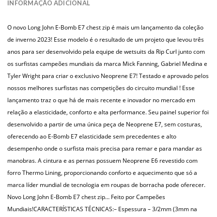
INFORMAÇÃO ADICIONAL
O novo Long John E-Bomb E7 chest zip é mais um lançamento da coleção
de inverno 2023! Esse modelo é o resultado de um projeto que levou três
anos para ser desenvolvido pela equipe de wetsuits da Rip Curl junto com
os surfistas campeões mundiais da marca Mick Fanning, Gabriel Medina e
Tyler Wright para criar o exclusivo Neoprene E7! Testado e aprovado pelos
nossos melhores surfistas nas competições do circuito mundial ! Esse
lançamento traz o que há de mais recente e inovador no mercado em
relação a elasticidade, conforto e alta performance. Seu painel superior foi
desenvolvido a partir de uma única peça de Neoprene E7, sem costuras,
oferecendo ao E-Bomb E7 elasticidade sem precedentes e alto
desempenho onde o surfista mais precisa para remar e para mandar as
manobras. A cintura e as pernas possuem Neoprene E6 revestido com
forro Thermo Lining, proporcionando conforto e aquecimento que só a
marca líder mundial de tecnologia em roupas de borracha pode oferecer.
Novo Long John E-Bomb E7 chest zip… Feito por Campeões
Mundiais!
CARACTERÍSTICAS TÉCNICAS:
– Espessura – 3/2mm (3mm na