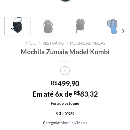
INÍCIO
/
VESTUÁRIO
/
MOCHILAS/ MALAS
Mochila Zumaia Model Kombi
499,90
R$
Em até 6x de
83,32
R$
Fora de estoque
SKU:
20989
Categoria:
Mochilas/ Malas