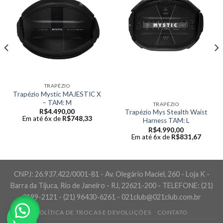
TRAPÉZIO
Trapézio Mystic MAJESTIC X
– TAM: M
TRAPÉZIO
R$
4.490,00
Trapézio Mys Stealth Waist
Em até 6x de
R$
748,33
Harness TAM: L
R$
4.990,00
Em até 6x de
R$
831,67
CNPJ: 26.937.422/0001-81 - Av. Olegário Maciel, 260 - Loja K -
Barra da Tijuca, Rio de Janeiro - RJ, 22621-200 - TELEFONE: (21)
3199-2121 - (21) 96430-6261 - 021club@021club.com.br
POLÍTICA DE TROCAS E DEVOLUÇÕES
CONTATO