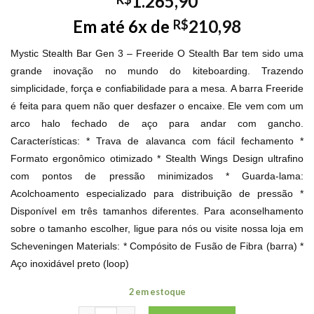
1.265,90
Em até 6x de
210,98
R$
Mystic Stealth Bar Gen 3 – Freeride O Stealth Bar tem sido uma
grande inovação no mundo do kiteboarding. Trazendo
simplicidade, força e confiabilidade para a mesa. A barra Freeride
é feita para quem não quer desfazer o encaixe. Ele vem com um
arco halo fechado de aço para andar com gancho.
Características: * Trava de alavanca com fácil fechamento *
Formato ergonômico otimizado * Stealth Wings Design ultrafino
com pontos de pressão minimizados * Guarda-lama:
Acolchoamento especializado para distribuição de pressão *
Disponível em três tamanhos diferentes. Para aconselhamento
sobre o tamanho escolher, ligue para nós ou visite nossa loja em
Scheveningen Materials: * Compósito de Fusão de Fibra (barra) *
Aço inoxidável preto (loop)
2 em estoque
Mys Stealth Bar Gen 3 Kite quantidade