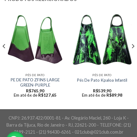
PÉS DE PATO
PÉS DE PATO
PE DE PATO ZFINS LARGE
Pés De Pato Kpaloa Infantil
GREEN-PURPLE
R$
765,90
R$
539,90
Em até 6x de
R$
127,65
Em até 6x de
R$
89,98
CNPJ: 26.937.422/0001-81 - Av. Olegário Maciel, 260 - Loja K -
Barra da Tijuca, Rio de Janeiro - RJ, 22621-200 - TELEFONE: (21)
3199-2121 - (21) 96430-6261 - 021club@021club.com.br