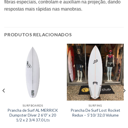
fibras especiais, controlam e auxiliam na projeção, dando
respostas mais rápidas nas manobras.
PRODUTOS RELACIONADOS
SURFBOARDS
SURFING
Prancha de Surf AL MERRICK
Prancha De Surf Lost Rocket
Dumpster Diver 2 6’0” x 20
Redux – 5’10/ 32,0 Volume
1/2 x 2 3/4 37.0 Lts