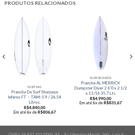
PRODUTOS RELACIONADOS
SURFBOARDS
Prancha AL MERRICK
SURFING
Dumpster Diver 2 6’0 x 2 1/2
Prancha De Surf Sharpeye
x 11/16 35.7 Lts
Inferno FT – TAM: 5’9 / 26.54
R$
4.990,00
Litros.
Em até 6x de
R$
831,67
R$
4.840,00
Em até 6x de
R$
806,67
CNPJ: 26.937.422/0001-81 - Av. Olegário Maciel, 260 - Loja K -