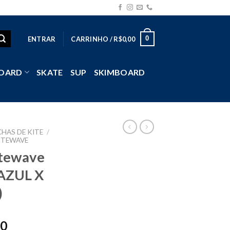
0
ENTRAR
CARRINHO /
R$
0,00
OARD
SKATE
SUP
SKIMBOARD
HAS DE KITE
/
ITEWAVE
itewave
(AZUL X
)
00