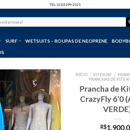
TEL: (21)3199-2121
r
SURF
WETSUITS – ROUPAS DE NEOPRENE
BODYB
OS
INÍCIO
/
KITESURF
/
PRANC
PRANCHAS DE KITE K
Prancha de K
CrazyFly 6’0 
VERDE
1.900,
R$