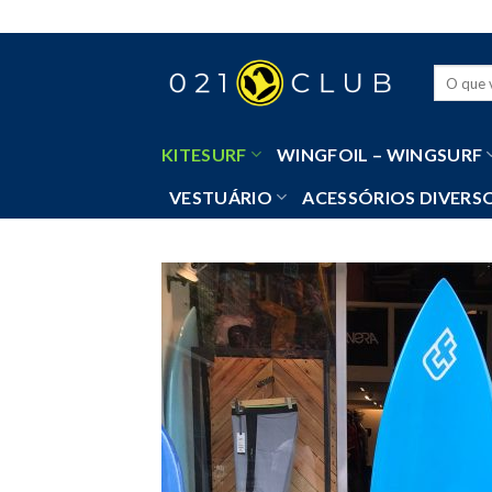
Skip
to
content
Pesquisa
por:
KITESURF
WINGFOIL – WINGSURF
VESTUÁRIO
ACESSÓRIOS DIVERS